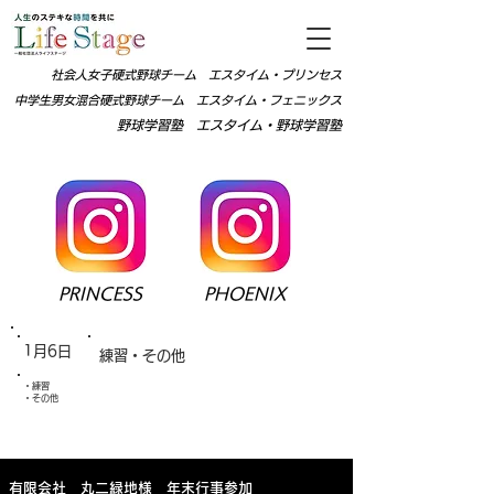
社会人女子硬式野球チーム エス
タイム・プリンセス
中学生男女
混合硬式野球チーム エスタイム・フェニックス
野球
学習塾 エスタイム・野球学習塾
PRINCESS
PHOENIX
1月6日
練習・その他
・練習
・その他
​有限会社 丸二緑地様 年末行事参加