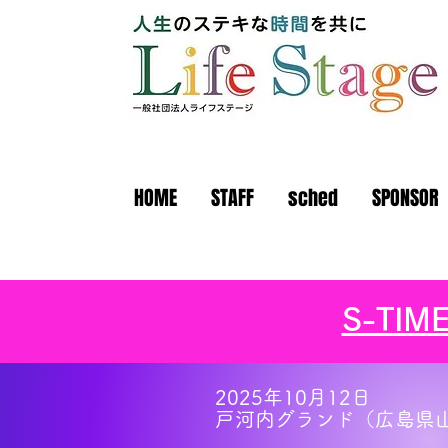
HOME
STAFF
sched
SPONSOR
S-TIM
2025年10月12日
戸河内グランド（広島県